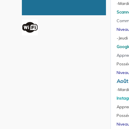
-Mardi
Scann
Comme
Niveau
-Jeudi
Googl
Appren
Posséd
Niveau
Août
-Mardi
Insta
Appren
Posséd
Niveau