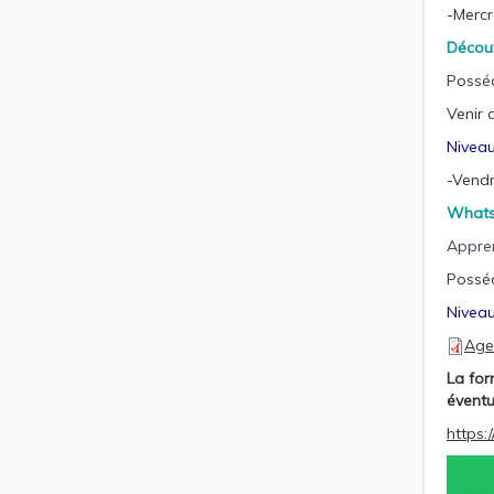
-Mercr
Découv
Possé
Venir 
Niveau
-Vendr
What
Appren
Posséd
Niveau
Age
La for
éventu
https