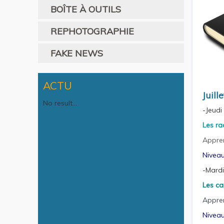
BOÎTE À OUTILS
REPHOTOGRAPHIE
FAKE NEWS
ACTU
Juill
No result...
-Jeudi
Les ra
Appren
Niveau
-Mardi
Les c
Appren
Niveau