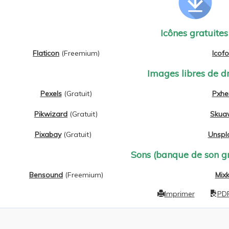
Icônes gratuites
Flaticon
(Freemium)
Icofo
Images libres de dr
Pexels
(Gratuit)
Pxhe
Pikwizard
(Gratuit)
Skua
Pixabay
(Gratuit)
Unspl
Sons (banque de son gr
Bensound
(Freemium)
Mixk
Imprimer
PD