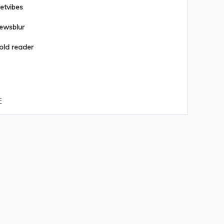
etvibes
ewsblur
old reader
F