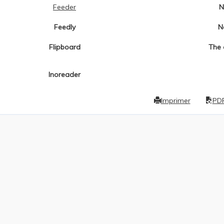
Feeder
N
Feedly
N
Flipboard
The 
Inoreader
Imprimer
PD