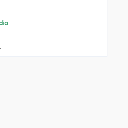
dia
F